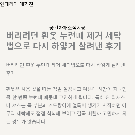
콘
인테리어 매거진
텐
츠
공간
자재
소식
시공
로
버리려던 흰옷 누런때 제거 세탁
건
법으로 다시 하얗게 살려낸 후기
너
뛰
기
버리려던 흰옷 누런때 제거 세탁법으로 다시 하얗게 살려낸
후기
흰옷은 처음 샀을 때는 정말 깔끔하고 예쁜데 시간이 지나면
꼭 한 번쯤 누런때 때문에 고민하게 됩니다. 특히 흰 티셔츠
나 셔츠는 목 부분과 겨드랑이에 얼룩이 생기기 시작하면 아
무리 세탁해도 점점 칙칙해 보이고 결국 버릴까 고민하게 되
는 경우가 많습니다.