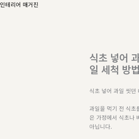
콘
인테리어 매거진
텐
츠
로
건
너
식초 넣어 
뛰
일 세척 방
기
식초 넣어 과일 씻던
과일을 먹기 전 식초
은 가정에서 식초나 
아닙니다.