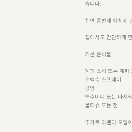
습니다.
천연 좀벌레 퇴치제 
집에서도 간단하게 만
기본 준비물
계피 스틱 또는 계피
편백수 스프레이
공병
면주머니 또는 다시
물티슈 또는 천
추가로 라벤더 오일이