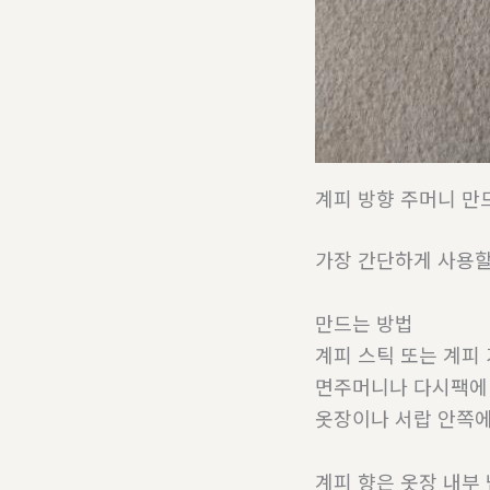
계피 방향 주머니 만
가장 간단하게 사용할
만드는 방법
계피 스틱 또는 계피
면주머니나 다시팩에
옷장이나 서랍 안쪽
계피 향은 옷장 내부