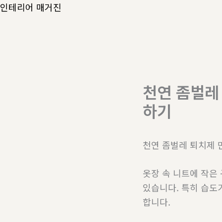
콘
인테리어 매거진
텐
츠
로
건
너
천연 좀벌레
뛰
하기
기
천연 좀벌레 퇴치제 
옷장 속 니트에 작은
있습니다. 특히 습도
합니다.