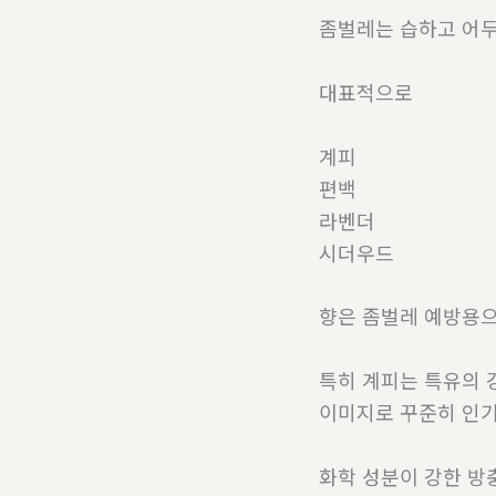
좀벌레는 습하고 어두
대표적으로
계피
편백
라벤더
시더우드
향은 좀벌레 예방용으
특히 계피는 특유의 
이미지로 꾸준히 인기
화학 성분이 강한 방