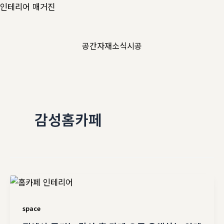
콘
인테리어 매거진
텐
츠
공간
자재
소식
시공
로
건
너
뛰
기
감성홈카페
space