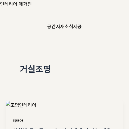
콘
인테리어 매거진
텐
츠
공간
자재
소식
시공
로
건
너
뛰
기
거실조명
space