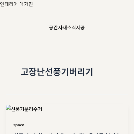
콘
인테리어 매거진
텐
츠
공간
자재
소식
시공
로
건
너
뛰
기
고장난선풍기버리기
space