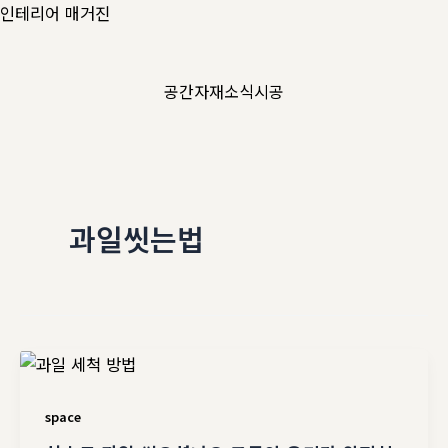
콘
인테리어 매거진
텐
츠
공간
자재
소식
시공
로
건
너
뛰
기
과일씻는법
space