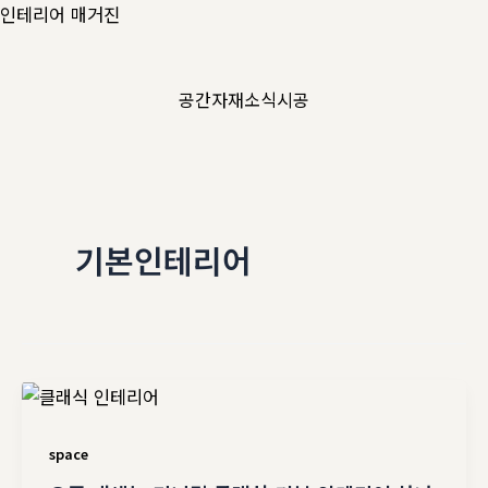
콘
인테리어 매거진
텐
츠
공간
자재
소식
시공
로
건
너
뛰
기
기본인테리어
space