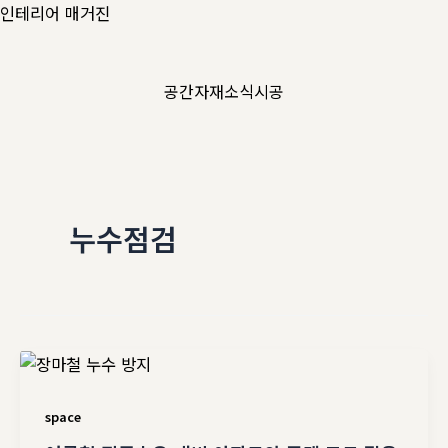
콘
인테리어 매거진
텐
츠
공간
자재
소식
시공
로
건
너
뛰
기
누수점검
space