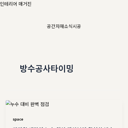
콘
인테리어 매거진
텐
츠
공간
자재
소식
시공
로
건
너
뛰
기
방수공사타이밍
space