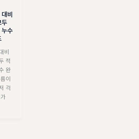
 대비
모두
 누수
드
 대비
두 적
수 완
여름이
저 걱
나가