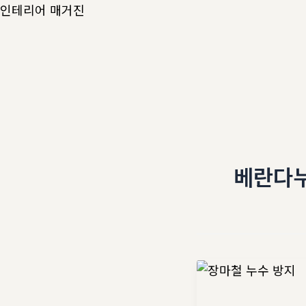
콘
인테리어 매거진
텐
츠
로
건
너
뛰
기
베란다