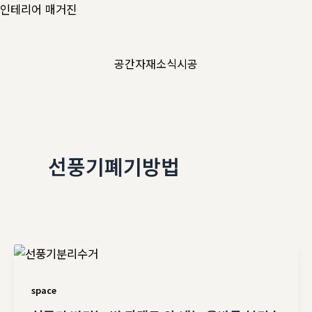
콘
인테리어 매거진
텐
츠
공간
자재
소식
시공
로
건
너
뛰
기
선풍기폐기방법
space