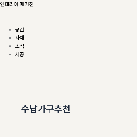
콘
Menu
인테리어 매거진
텐
츠
로
공간
건
자재
너
소식
뛰
시공
기
수납가구추천