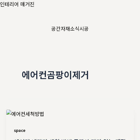
콘
인테리어 매거진
텐
츠
공간
자재
소식
시공
로
건
너
뛰
기
에어컨곰팡이제거
space