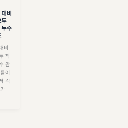
 대비
모두
 누수
드
 대비
두 적
수 완
여름이
저 걱
나가