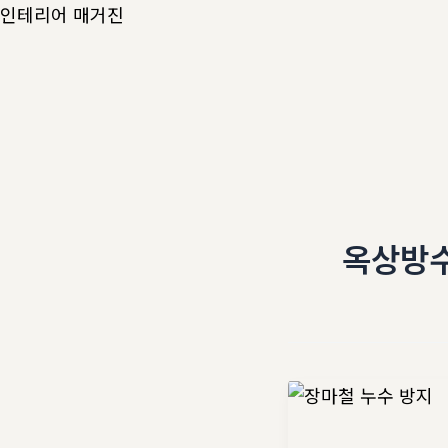
콘
인테리어 매거진
텐
츠
로
건
너
뛰
기
옥상방