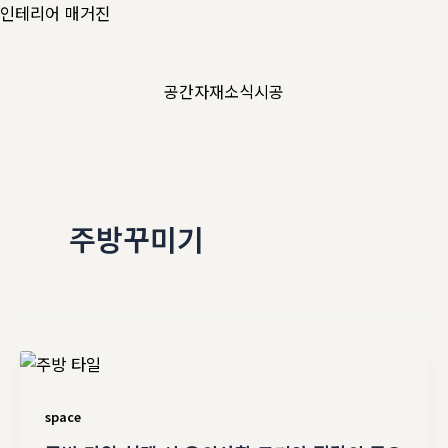
콘
인테리어 매거진
텐
츠
공간
자재
소식
시공
로
건
너
뛰
기
주방꾸미기
space