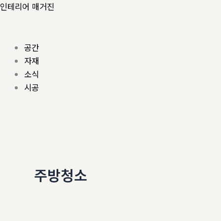
콘
Menu
인테리어 매거진
텐
츠
로
공간
건
자재
너
소식
뛰
시공
기
주방청소