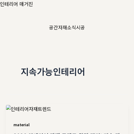
콘
인테리어 매거진
텐
츠
공간
자재
소식
시공
로
건
너
뛰
기
지속가능인테리어
material