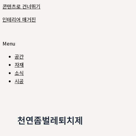
콘텐츠로 건너뛰기
인테리어 매거진
Menu
공간
자재
소식
시공
천연좀벌레퇴치제