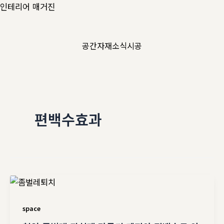
콘
인테리어 매거진
텐
츠
공간
자재
소식
시공
로
건
너
뛰
기
편백수효과
space