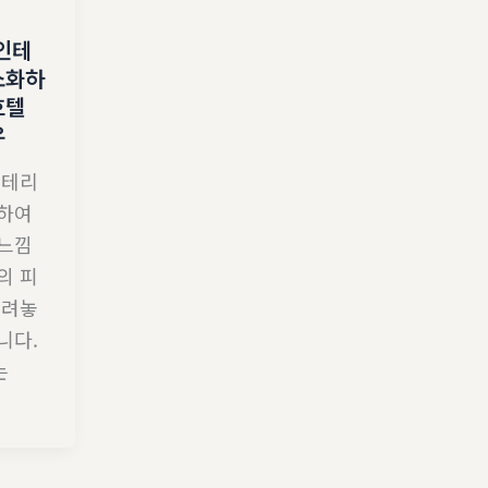
인테
소화하
호텔
우
인테리
화하여
 느낌
의 피
내려놓
니다.
는