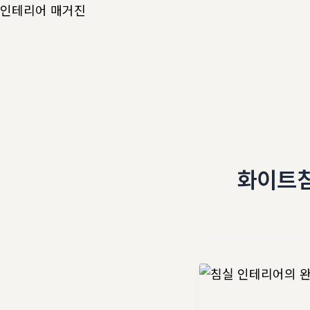
콘
인테리어 매거진
텐
츠
로
건
너
뛰
기
화이트